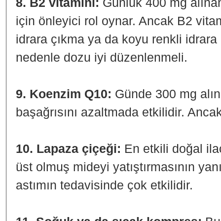
8. B2 vitamini:
Günlük 400 mg alınan
için önleyici rol oynar. Ancak B2 vitam
idrara çıkma ya da koyu renkli idrara 
nedenle dozu iyi düzenlenmeli.
9. Koenzim Q10:
Günde 300 mg alın
başağrısını azaltmada etkilidir. Ancak 
10. Lapaza çiçeği:
En etkili doğal ila
üst olmuş mideyi yatıştırmasının yan
astımın tedavisinde çok etkilidir.