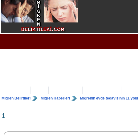
Ana Sayfa
Forum
Migren Tedavisi
Migren (Başağrısı)
Migren 
Migren Belirtileri
Migren Haberleri
Migrenin evde tedavisinin 11 yolu
1