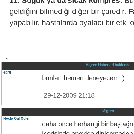
11. Soğuk ya da sıcak kompres:
Bu 
geldiğini bilmediği diğer bir çaredir. 
yapabilir, hastalarda oyalacı bir etki o
Migren Haberleri hakkında
ebru
bunları hemen deneyecem :)
29-12-2009 21:18
Migren
Necla Gül Güler
daha önce herhangi bir baş ağ
içerisinde epeyice dinlenmede