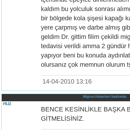
kaldım bu yolculuk sonrası alım
bir bölgede kola şişesi kapağı k
yere çarpmış ve darbe almış gibi 
geldim Dr. gittim filim çekildi m
tedavisi verildi amma 2 gündür h
yapıyor beni bu konuda aydınlat
olursanız çok memnun olurum t
14-04-2010 13:16
Migren Haberleri hakkında
FİLİZ
BENCE KESİNLİKLE BAŞKA 
GİTMELİSİNİZ.